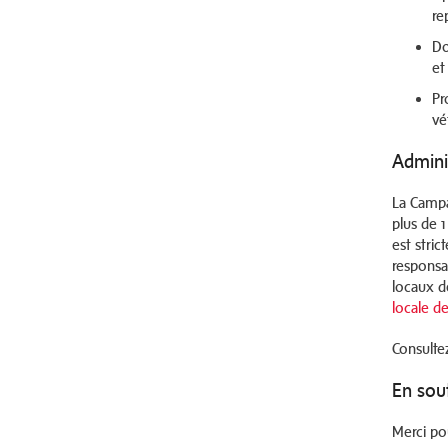
re
Do
et
Pr
vé
Admini
La Campa
plus de 1
est stri
responsa
locaux d
locale de
Consulte
En sou
Merci po