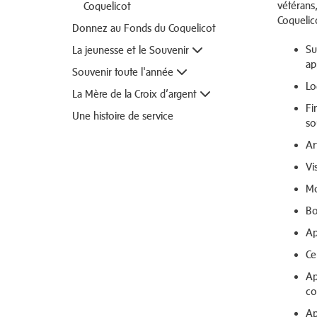
vétérans
Coquelicot
Coquelico
Donnez au Fonds du Coquelicot
Su
La jeunesse et le Souvenir
ap
Souvenir toute l'année
Lo
La Mère de la Croix d’argent
Fi
Une histoire de service
so
Ar
Vi
Mo
Bo
Ap
Ce
Ap
c
Ap