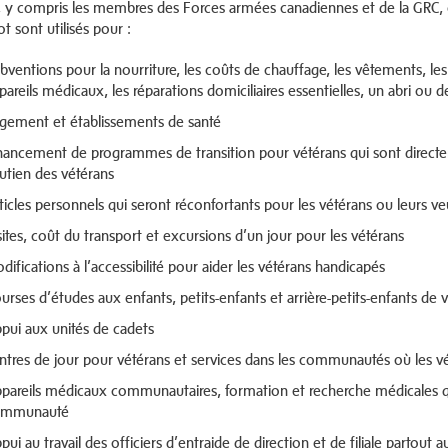
, y compris les membres des Forces armées canadiennes et de la GRC, et
t sont utilisés pour :
bventions pour la nourriture, les coûts de chauffage, les vêtements, 
pareils médicaux, les réparations domiciliaires essentielles, un abri ou d
gement et établissements de santé
nancement de programmes de transition pour vétérans qui sont directem
utien des vétérans
ticles personnels qui seront réconfortants pour les vétérans ou leurs ve
sites, coût du transport et excursions d’un jour pour les vétérans
difications à l’accessibilité pour aider les vétérans handicapés
urses d’études aux enfants, petits-enfants et arrière-petits-enfants de 
pui aux unités de cadets
ntres de jour pour vétérans et services dans les communautés où les v
pareils médicaux communautaires, formation et recherche médicales qui
ommunauté
pui au travail des officiers d’entraide de direction et de filiale partout