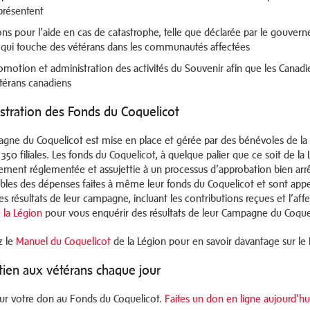
présentent
ns pour l’aide en cas de catastrophe, telle que déclarée par le gouve
 qui touche des vétérans dans les communautés affectées
omotion et administration des activités du Souvenir afin que les Canadie
térans canadiens
stration des Fonds du Coquelicot
gne du Coquelicot est mise en place et gérée par des bénévoles de la L
 350 filiales. Les fonds du Coquelicot, à quelque palier que ce soit de la
ctement réglementée et assujettie à un processus d’approbation bien arrê
bles des dépenses faites à même leur fonds du Coquelicot et sont appel
es résultats de leur campagne, incluant les contributions reçues et l’a
 la Légion
pour vous enquérir des résultats de leur Campagne du Coque
z le
Manuel du Coquelicot
de la Légion pour en savoir davantage sur le
tien aux vétérans chaque jour
ur votre don au Fonds du Coquelicot.
Faites un don en ligne aujourd'hu