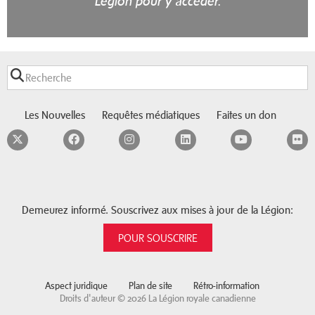
Légion pour y accéder.
Les Nouvelles
Requêtes médiatiques
Faites un don
Twitter
Facebook
Instagram
LinkedIn
YouTube
F
Demeurez informé. Souscrivez aux mises à jour de la Légion:
POUR SOUSCRIRE
Aspect juridique
Plan de site
Rétro-information
Droits d'auteur © 2026 La Légion royale canadienne