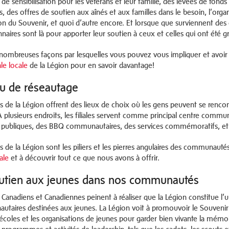
 de sensibilisation pour les vétérans et leur famille, des levées de fon
ls, des offres de soutien aux aînés et aux familles dans le besoin, l’o
 du Souvenir, et quoi d’autre encore. Et lorsque que surviennent des cri
onnaires sont là pour apporter leur soutien à ceux et celles qui ont été
e nombreuses façons par lesquelles vous pouvez vous impliquer et avoir
iale locale
de la Légion pour en savoir davantage!
eu de réseautage
ales de la Légion offrent des lieux de choix où les gens peuvent se renc
 À plusieurs endroits, les filiales servent comme principal centre commu
 publiques, des BBQ communautaires, des services commémoratifs, et 
les de la Légion sont les piliers et les pierres angulaires des communau
cale
et à découvrir tout ce que nous avons à offrir.
utien aux jeunes dans nos communautés
 Canadiens et Canadiennes peinent à réaliser que la Légion constitue l’u
taires destinées aux jeunes. La Légion voit à promouvoir le Souvenir a
 écoles et les organisations de jeunes pour garder bien vivante la mémoi