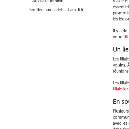
L’Auxiliaire féminin
d’aide et
essentie
Soutien aux cadets et aux RJC
promotion
les légi
Il y a d
votre
fil
Un li
Les fili
voisins.
réunions
Les filia
filiale lo
En so
Plusieurs
communau
avec les