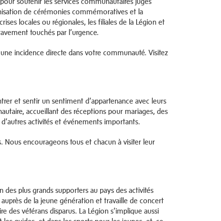
ds pour soutenir les services communautaires jugés
rganisation de cérémonies commémoratives et la
ses locales ou régionales, les filiales de la Légion et
 gravement touchés par l’urgence.
 une incidence directe dans votre communauté. Visitez
ontrer et sentir un sentiment d’appartenance avec leurs
nautaire, accueillant des réceptions pour mariages, des
d’autres activités et événements importants.
tés. Nous encourageons tous et chacun à visiter leur
n des plus grands supporters au pays des activités
uprès de la jeune génération et travaille de concert
re des vétérans disparus. La Légion s’implique aussi