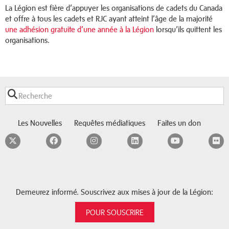
La Légion est fière d’appuyer les organisations de cadets du Canada
et offre à tous les cadets et RJC ayant atteint l’âge de la majorité
une adhésion gratuite d’une année à la Légion
lorsqu’ils quittent les
organisations.
Les Nouvelles
Requêtes médiatiques
Faites un don
Twitter
Facebook
Instagram
LinkedIn
YouTube
F
Demeurez informé. Souscrivez aux mises à jour de la Légion:
POUR SOUSCRIRE