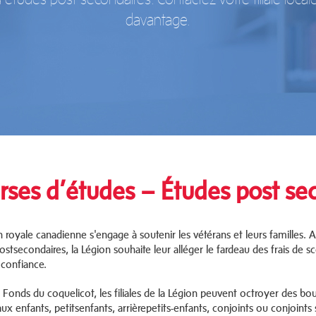
davantage.
rses d’études – Études post se
 royale canadienne s'engage à soutenir les vétérans et leurs familles. A
stsecondaires, la Légion souhaite leur alléger le fardeau des frais de sc
 confiance.
 Fonds du coquelicot, les filiales de la Légion peuvent octroyer des bo
aux enfants, petits­enfants, arrière­petits-enfants, conjoints ou conjoint