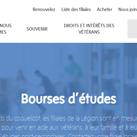
Renouvelez
Liste des filiales
Acheter
Nous join
 NOUS
DROITS ET INTÉRÊTS DES
SOUVENIR
MES
VÉTÉRANS
Bourses d’études
s du coquelicot, les filiales de la Légion sont en mes
our venir en aide aux vétérans, à leur famille et à leu
d’études post-secondaires. Contactez votre filiale local