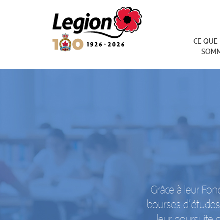
Royal Canadian Legion
CE QUE
SOM
Grâce à leur Fond
bourses d’études p
leur poursuite 