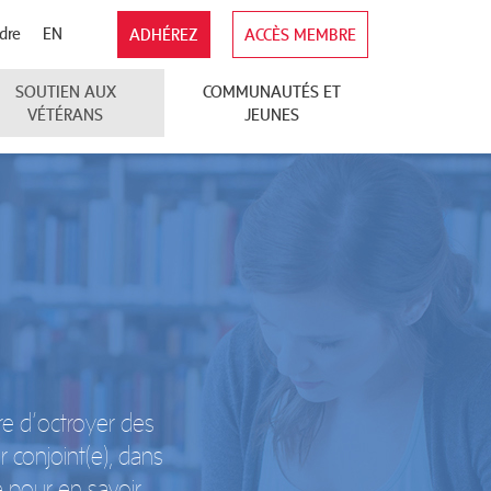
dre
EN
ADHÉREZ
ACCÈS MEMBRE
SOUTIEN AUX
COMMUNAUTÉS ET
VÉTÉRANS
JEUNES
ure d’octroyer des
r conjoint(e), dans
e pour en savoir