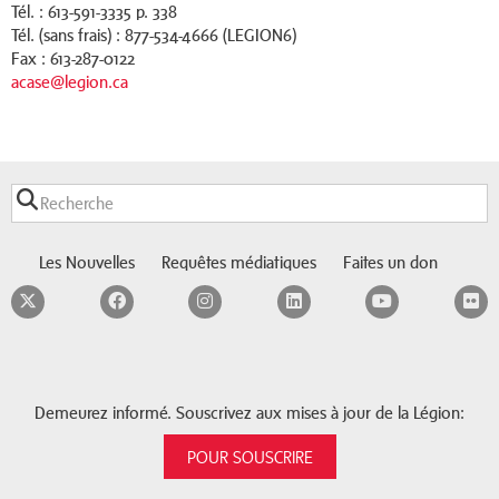
Tél. : 613-591-3335 p. 338
Tél. (sans frais) : 877-534-4666 (LEGION6)
Fax : 613-287-0122
acase@legion.ca
Les Nouvelles
Requêtes médiatiques
Faites un don
Twitter
Facebook
Instagram
LinkedIn
YouTube
F
Demeurez informé. Souscrivez aux mises à jour de la Légion:
POUR SOUSCRIRE