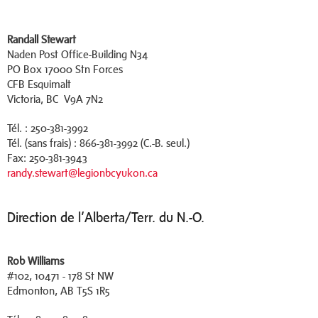
Randall Stewart
Naden Post Office-Building N34
PO Box 17000 Stn Forces
CFB Esquimalt
Victoria, BC V9A 7N2
Tél. : 250-381-3992
Tél. (sans frais) : 866-381-3992 (C.-B. seul.)
Fax: 250-381-3943
randy.stewart@legionbcyukon.ca
Direction de l’Alberta/Terr. du N.-O.
Rob Williams
#102, 10471 - 178 St NW
Edmonton, AB T5S 1R5