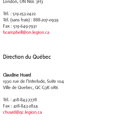
London, ON N6E 3H3
Tél. : 519-253-2422
Tél. (sans frais) : 888-207-0939
Fax : 519-649-7931
bcampbell@on.legion.ca
Direction du Québec
Claudine Huard
1930 rue de l’Interlude, Suite 104
Ville de Quebec, QC G3K 0R6
Tél. : 418-843-7778
Fax : 418-843-2824
chuard@qc.legion.ca