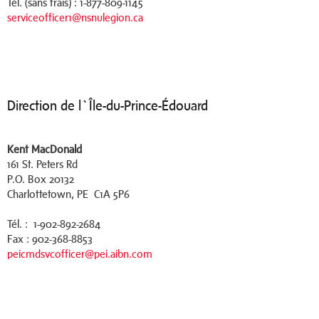
Tél. (sans frais) : 1-877-809-1145
serviceofficer1@nsnulegion.ca
Direction de l`Île-du-Prince-Édouard
Kent MacDonald
161 St. Peters Rd
P.O. Box 20132
Charlottetown, PE C1A 5P6
Tél. : 1-902-892-2684
Fax : 902-368-8853
peicmdsvcofficer@pei.aibn.com