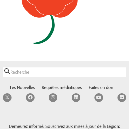
Les Nouvelles
Requêtes médiatiques
Faites un don
Twitter
Facebook
Instagram
LinkedIn
YouTube
F
Demeurez informé. Souscrivez aux mises à jour de la Légion: