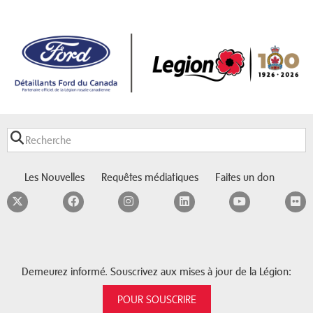
Les Nouvelles
Requêtes médiatiques
Faites un don
Twitter
Facebook
Instagram
LinkedIn
YouTube
F
Demeurez informé. Souscrivez aux mises à jour de la Légion:
POUR SOUSCRIRE