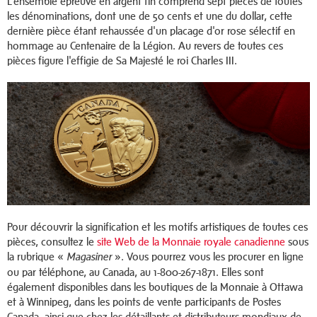
L'ensemble épreuve en argent fin comprend sept pièces de toutes
les dénominations, dont une de 50 cents et une du dollar, cette
dernière pièce étant rehaussée d'un placage d'or rose sélectif en
hommage au Centenaire de la Légion. Au revers de toutes ces
pièces figure l'effigie de Sa Majesté le roi Charles III.
Pour découvrir la signification et les motifs artistiques de toutes ces
pièces, consultez le
site Web de la Monnaie royale canadienne
sous
la rubrique «
». Vous pourrez vous les procurer en ligne
Magasiner
ou par téléphone, au Canada, au 1-800-267-1871. Elles sont
également disponibles dans les boutiques de la Monnaie à Ottawa
et à Winnipeg, dans les points de vente participants de Postes
Canada, ainsi que chez les détaillants et distributeurs mondiaux de