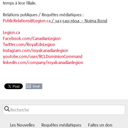
temps à leur filiale.
Relations publiques / Requêtes médiatiques :
PublicRelations@Legion.ca
/
343-540-7604 – Nujma Bond
Legion.ca
Facebook.com/CanadianLegion
Twitter.com/RoyalCdnLegion
Instagram.com/royalcanadianlegion
youtube.com/user/RCLDominionCommand
linkedin.com/company/royalcanadianlegion
Email
Les Nouvelles
Requêtes médiatiques
Faites un don