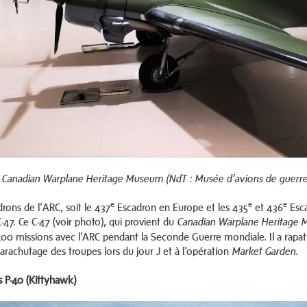
Canadian Warplane Heritage Museum (NdT : Musée d’avions de guerre
e
e
e
rons de l’ARC, soit le 437
Escadron en Europe et les 435
et 436
Esca
-47. Ce C-47 (voir photo), qui provient du
Canadian Warplane Heritage
400 missions avec l'ARC pendant la Seconde Guerre mondiale. Il a rapat
parachutage des troupes lors du jour J et à l'opération
.
Market Garden
s P-40 (Kittyhawk)