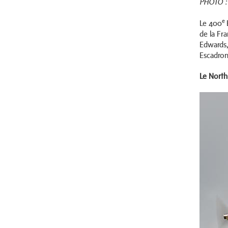
PHOTO : 
e
Le 400
de la Fra
Edwards,
Escadron
Le North