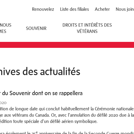
Renouvelez
Liste des filiales
Acheter
Nous join
 NOUS
DROITS ET INTÉRÊTS DES
SOUVENIR
MES
VÉTÉRANS
hives des actualités
r du Souvenir dont on se rappellera
2020
ition de longue date qui conclut habituellement la Cérémonie nationale
aux vétérans du Canada. Or, avec l'annulation du défilé 2020 due à l
édition toute spéciale d'un défilé aérien symbolique.
e
era également le 75
anniversaire de la fin de la Seconde Guerre mondia