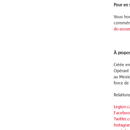
Pour en 
Vous tro
commémo
du-souve
À propos
Créée en
Opérant 
au Mexiq
force de
Relation
Legion.c
Faceboo
Twitter
Instagra