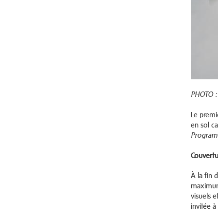
PHOTO : 
Le premie
en sol c
Program
Couvertu
À la fin
maximum 
visuels e
invitée à