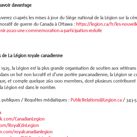
savoir davantage
uverez ci-après les mises à jour du Siège national de la Légion sur la
ratif de guerre du Canada à Ottawa :
https://legion.ca/fr/les-nouve
nir-2020-une-commemoration-a-participation-reduite
 de La Légion royale canadienne
 1925, la Légion est la plus grande organisation de soutien aux vétéran
dans un but non lucratif et d’une portée pancanadienne, la Légion se co
ue, et compte quelque 260 000 membres, dont plusieurs contribuent b
 la Légion est dans le nombre.
s publiques / Requêtes médiatiques :
PublicRelations@Legion.ca
/ 343-
a
k.com/CanadianLegion
.com/RoyalCdnLegion
m.com/royalcanadianlegion