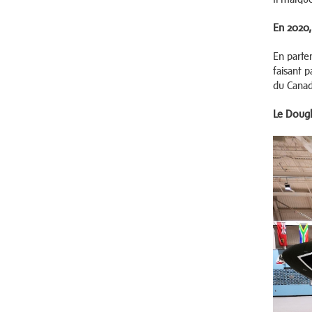
En 2020, 
En parte
faisant 
du Canad
Le Dougl