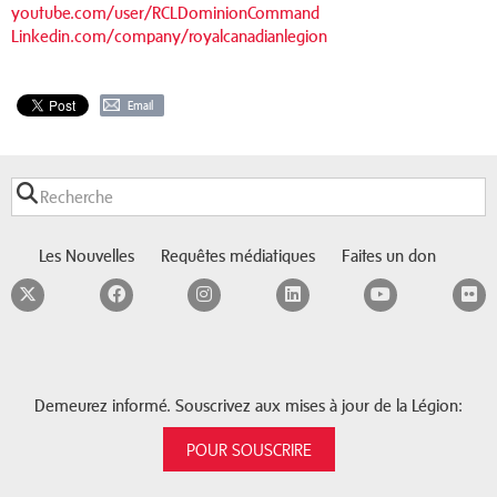
youtube.com/user/RCLDominionCommand
Linkedin.com/company/royalcanadianlegion
Email
Les Nouvelles
Requêtes médiatiques
Faites un don
Twitter
Facebook
Instagram
LinkedIn
YouTube
F
Demeurez informé. Souscrivez aux mises à jour de la Légion:
POUR SOUSCRIRE