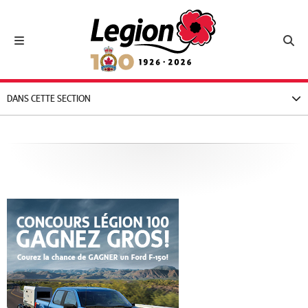
Royal Canadian Legion
Toggle navigation
Toggl
DANS CETTE SECTION