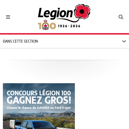
Royal Canadian Legion
Toggle navigation
Toggl
DANS CETTE SECTION