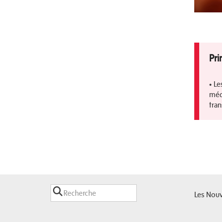
Pri
• Le
médi
tran
Les Nouv