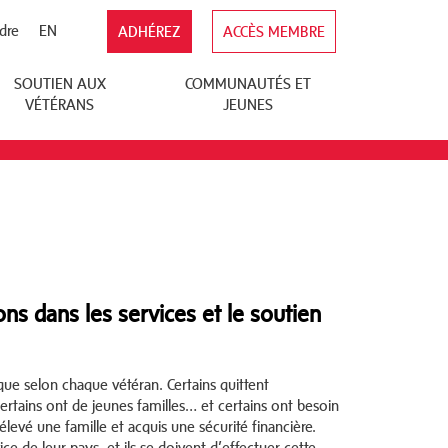
dre
EN
ADHÉREZ
ACCÈS MEMBRE
SOUTIEN AUX
COMMUNAUTÉS ET
VÉTÉRANS
JEUNES
ns dans les services et le soutien
nique selon chaque vétéran. Certains quittent
certains ont de jeunes familles… et certains ont besoin
 élevé une famille et acquis une sécurité financière.
ice de leur pays, et ils se doivent d’effectuer cette