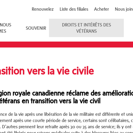
Renouvelez
Liste des filiales
Acheter
Nous join
 NOUS
DROITS ET INTÉRÊTS DES
SOUVENIR
MES
VÉTÉRANS
sition vers la vie civile
gion royale canadienne réclame des amélioratio
térans en transition vers la vie civil
nce de la vie après une libération de la vie militaire est différente et u
rement après une courte période de service, certains sont célibataires, 
 D'autres prennent leur retraite après 30 ou 35 ans de service; ils y ont
ont été libérés pour raisons médicales suite à des blessures liées au serv