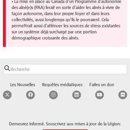
• La mise en place au Canada d'un Programme d’autonomie
des aîné(e)s (PAA) ferait en sorte d’aider les aînés à vivre de
façon autonome, dans leur propre foyer et dans leurs
collectivités, aussi longtemps qu'ils le pourraient. Cela
permettrait aussi d'atténuer les sources de stress existantes
sur un système déjà surchargé par une portion
démographique croissante des aînés.
Les Nouvelles
Requêtes médiatiques
Faites un don
Twitter
Facebook
Instagram
LinkedIn
YouTube
F
Demeurez informé. Souscrivez aux mises à jour de la Légion: